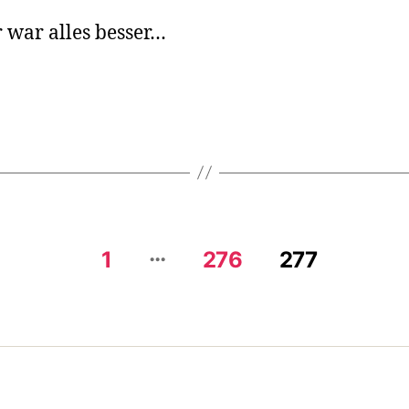
We
 war alles besser…
…
1
276
277