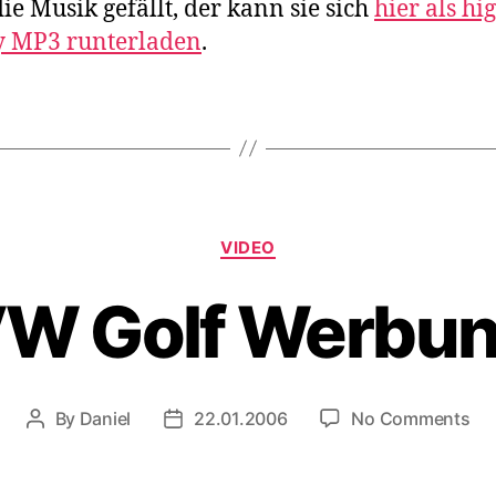
e Musik gefällt, der kann sie sich
hier als hi
y MP3 runterladen
.
Categories
VIDEO
W Golf Werbu
on
By
Daniel
22.01.2006
No Comments
Post
Post
V
author
date
Gol