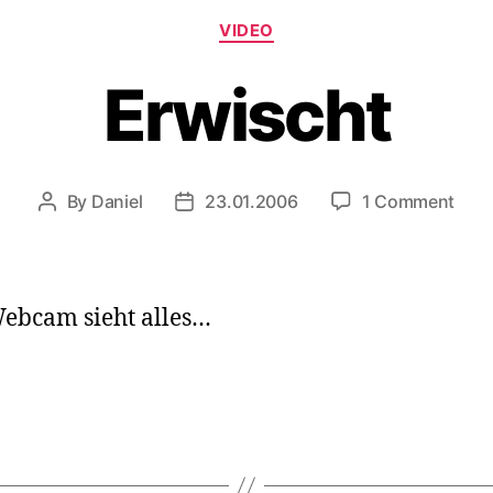
Categories
VIDEO
Erwischt
on
By
Daniel
23.01.2006
1 Comment
Post
Post
Erwi
author
date
ebcam sieht alles…