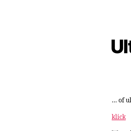
Ul
… of u
klick