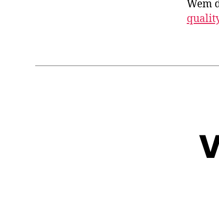
Wem di
qualit
V