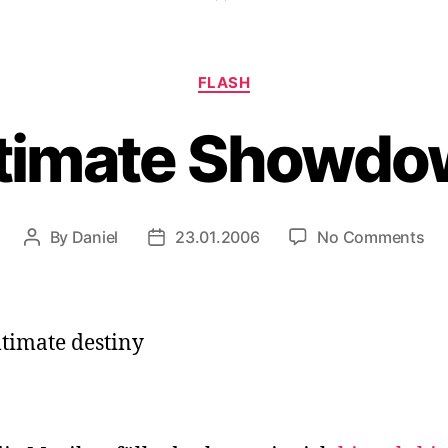
Categories
FLASH
timate Showd
on
By
Daniel
23.01.2006
No Comments
Post
Post
Ult
author
date
Sh
ltimate destiny