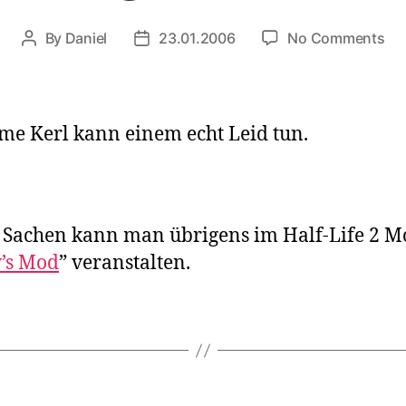
on
By
Daniel
23.01.2006
No Comments
Post
Post
Ai
author
date
ma
an
me Kerl kann einem echt Leid tun.
 Sachen kann man übrigens im Half-Life 2 M
’s Mod
” veranstalten.