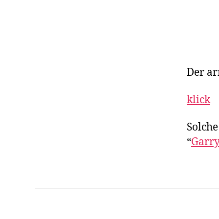
Der ar
klick
Solche
“
Garry