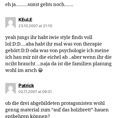
eh ja………sonst gehts noch…….
says:
KEuLE
23.10.2007 at 21:10
yeah jungs ihr habt iwie style finds voll
lol:D:D….aba habt ihr mal was von therapie
gehört:D:D oda was von psychologie ich meine
ich hau mir nit die eichel ab ..aber wenn ihr die
nciht braucht …naja da ist die familien planung
wohl im arsch 😀
says:
Patrick
02.11.2007 at 09:31
ob die drei abgebildeten protagonisten wohl
genug material zum “auf das holzbrett”-hauen
entbehren können?