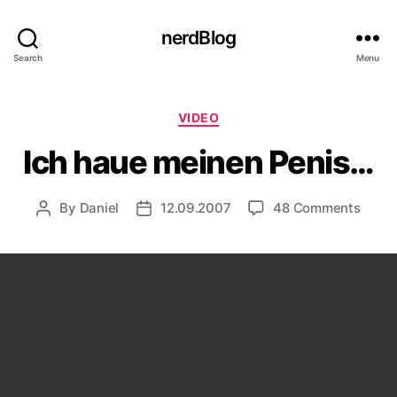
nerdBlog
Search
Menu
Categories
VIDEO
Ich haue meinen Penis…
on
By
Daniel
12.09.2007
48 Comments
Post
Post
Ich
author
date
haue
mein
Penis