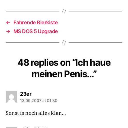
←
Fahrende Bierkiste
→
MS DOS 5 Upgrade
48 replies on “Ich haue
meinen Penis…”
says:
23er
13.09.2007 at 01:30
Sonst is noch alles klar….