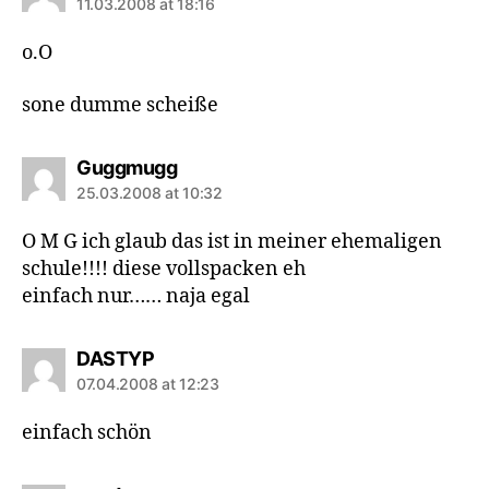
11.03.2008 at 18:16
o.O
sone dumme scheiße
says:
Guggmugg
25.03.2008 at 10:32
O M G ich glaub das ist in meiner ehemaligen
schule!!!! diese vollspacken eh
einfach nur…… naja egal
says:
DASTYP
07.04.2008 at 12:23
einfach schön