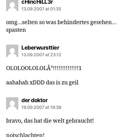
says:
cHincHiLL3r
13.09.2007 at 01:35
omg…selten so was behindertes gesehen…
spasten
says:
Leberwursttier
13.09.2007 at 23:12
OLOLOOLOLOLÂ°!!!!!!!!!!!!!!1
aahahah xDDD das is zu geil
says:
der doktor
19.09.2007 at 19:38
bravo, das hat die welt gebraucht!
notschlachten!