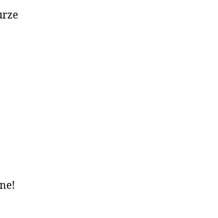
urze
ne!