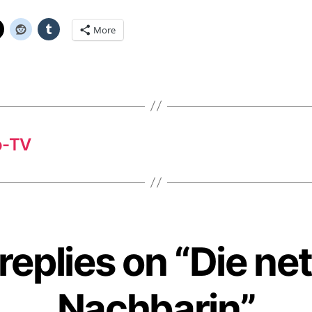
More
o-TV
replies on “Die ne
Nachbarin”