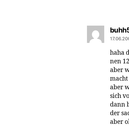
buhh
17.06.20
haha d
nen 12
aber w
macht 
aber 
sich v
dann b
der sa
aber o