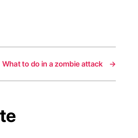
What to do in a zombie attack
→
tte