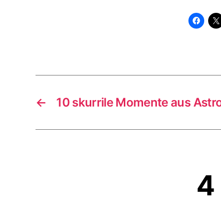
←
10 skurrile Momente aus Astr
4 