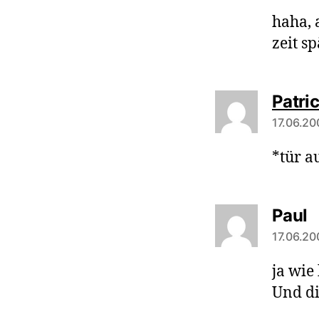
haha, 
zeit s
Patri
17.06.20
*tür a
s
Paul
17.06.20
ja wie
Und di