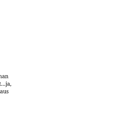
 man
t…ja,
 aus