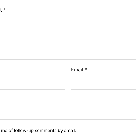
t
*
Email
*
y me of follow-up comments by email.