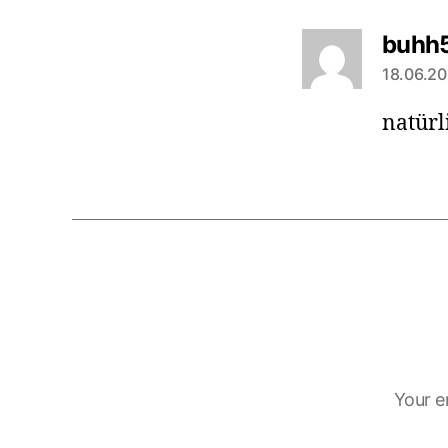
buhh
18.06.20
natürl
Your e