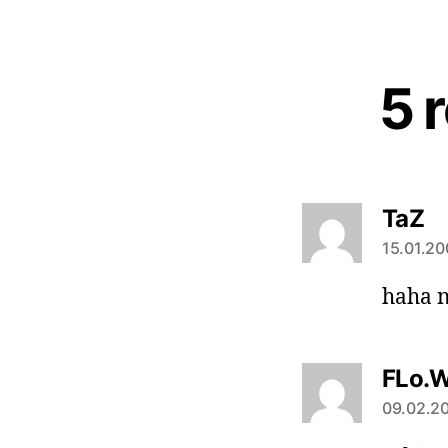
5 
sa
TaZ
15.01.20
haha n
FLo.
09.02.20