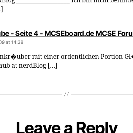
dBlog __________________ Ich bin nicht behinde
]
be - Seite 4 - MCSEboard.de MCSE For
09 at 14:38
nkr�uber mit einer ordentlichen Portion G
ub at nerdBlog […]
Leave a Reply