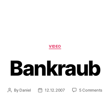
Categories
VIDEO
Bankraub
on
By
Daniel
12.12.2007
5 Comments
Post
Post
Ban
author
date