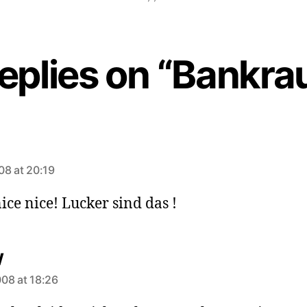
replies on “Bankra
ys:
08 at 20:19
ice nice! Lucker sind das !
says:
W
08 at 18:26