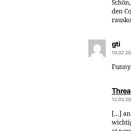
Schön,
den Co
rausk
say
gti
10.02.20
Funny 
Thread
12.03.20
[…] an
wichti