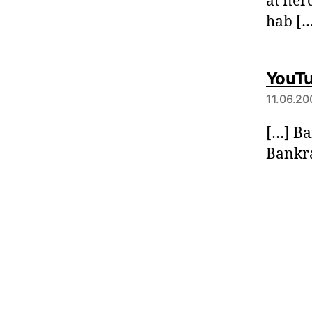
at ner
hab […
YouTu
11.06.20
[…] Ba
Bankra