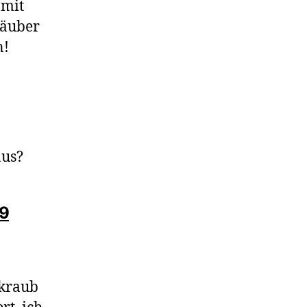
 mit
räuber
n!
aus?
says:
99
nkraub