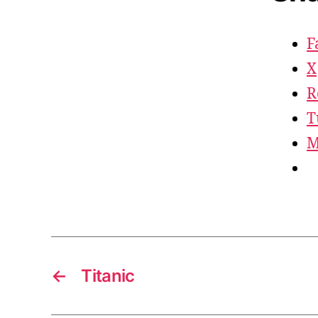
F
X
R
T
M
←
Titanic