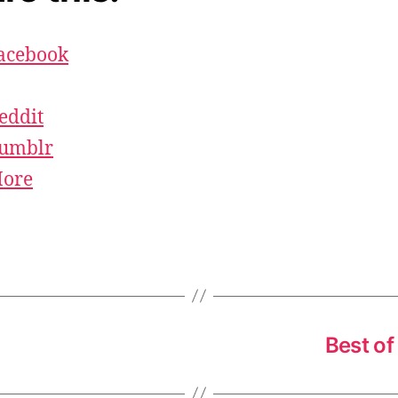
acebook
eddit
umblr
ore
Best o