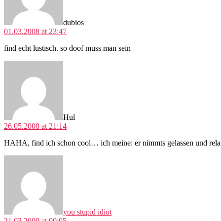
dubios
01.03.2008 at 23:47
find echt lustisch. so doof muss man sein
says:
Hul
26.05.2008 at 21:14
HAHA, find ich schon cool… ich meine: er nimmts gelassen und relat
says:
you stupid idiot
21.03.2009 at 00:05