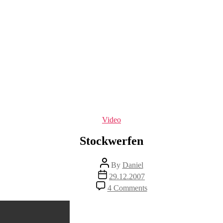
Categories
Video
Stockwerfen
Post
By
Daniel
author
Post
29.12.2007
date
on
4 Comments
Stockwerfen