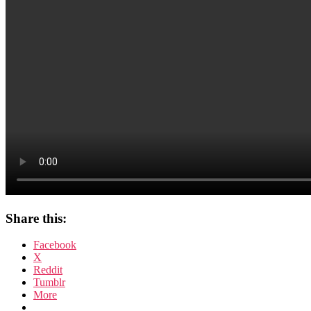
Share this:
Facebook
X
Reddit
Tumblr
More