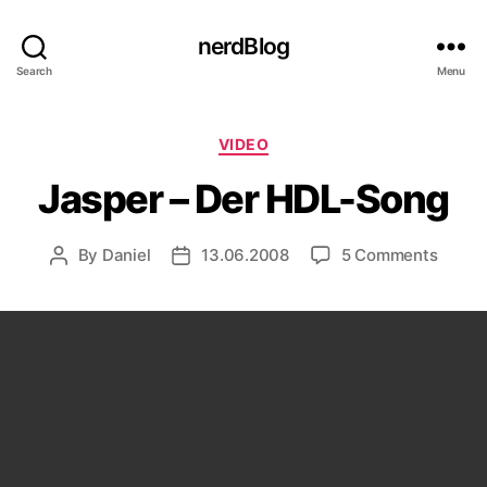
nerdBlog
Search
Menu
Categories
VIDEO
Jasper – Der HDL-Song
on
By
Daniel
13.06.2008
5 Comments
Post
Post
Jaspe
author
date
–
Der
HDL-
Song