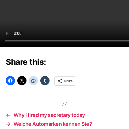
Share this:
More
←
Why I fired my secretary today
→
Welche Automarken kennen Sie?