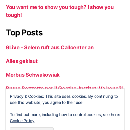
You want me to show you tough? I show you
tough!
Top Posts
9Live - Selem ruft aus Callcenter an
Alles geklaut
Morbus Schwakowiak
Bruno Bozzetto per il Goethe-Institut: Va bene?!
Privacy & Cookies: This site uses cookies. By continuing to
Fliegenflugzeug
use this website, you agree to their use.
To find out more, including how to control cookies, see here:
Cookie Policy