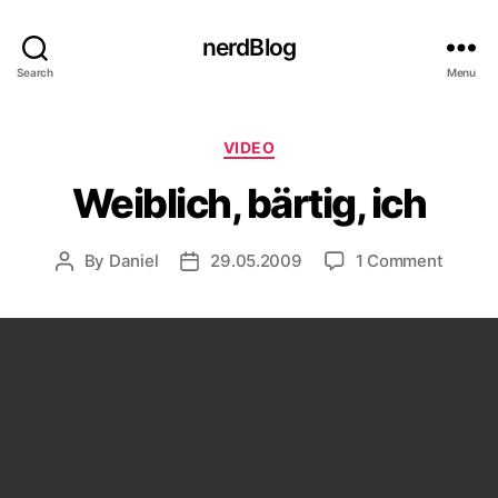
nerdBlog
Search
Menu
Categories
VIDEO
Weiblich, bärtig, ich
on
By
Daniel
29.05.2009
1 Comment
Post
Post
Weiblic
author
date
bärtig,
ich