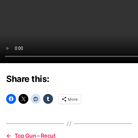
Share this:
More
←
Top Gun – Recut