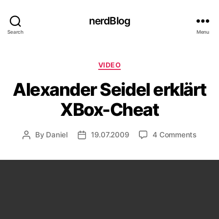
nerdBlog
Search
Menu
Categories
VIDEO
Alexander Seidel erklärt
XBox-Cheat
on
By
Daniel
19.07.2009
4 Comments
Post
Post
Alexa
author
date
Seidel
erklärt
XBox-
Cheat