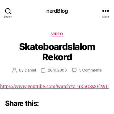
nerdBlog
Search
Menu
Categories
VIDEO
Skateboardslalom
Rekord
on
By
Daniel
28.11.2006
5 Comments
Post
Post
Skateb
author
date
Rekord
https://www.youtube.com/watch?v=uK5O8sSFlWU
Share this: