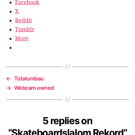
Facebook
X
Reddit
Tumblr
More
←
Totalumbau
→
Webcam owned
5 replies on
“Skateboardslalom Rekord”